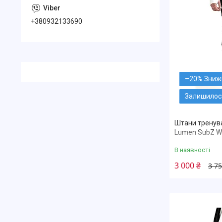
+380932133690
–20%
Залишилось
Штани тренува
Lumen SubZ W
В наявності
3 000 ₴
3 75