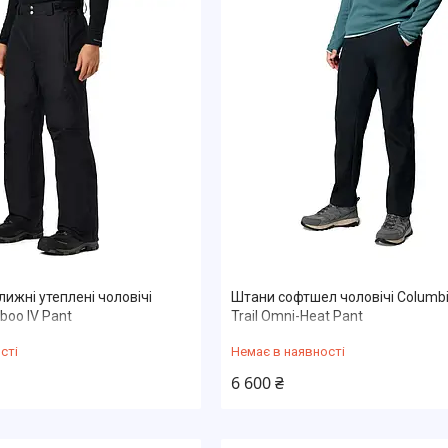
лижні утепленi чоловічі
Штани софтшел чоловічі Columbi
boo IV Pant
Trail Omni-Heat Pant
сті
Немає в наявності
6 600 ₴