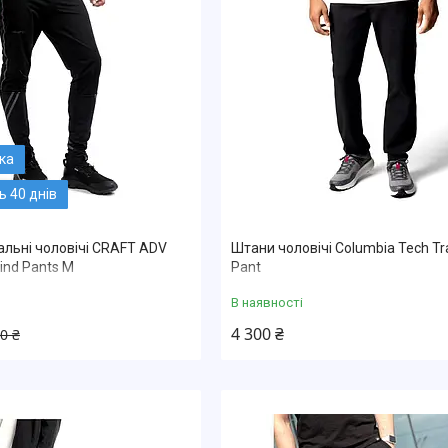
 40 днів
льні чоловічі CRAFT ADV
Штани чоловiчi Columbia Tech Trai
ind Pants M
Pant
В наявності
4 300 ₴
0 ₴