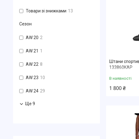
Товари зі знижками
13
Сезон
AW 20
2
AW 21
1
Штани спортив
AW 22
8
133860KAP
AW 23
10
В наявності
1 800 ₴
AW 24
29
Ще 9