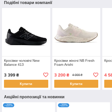
Подібні товари компанії
Кросівки чоловічі New
Кросівки жіночі NB Fresh
Крос
Balance 413
Foam Arishi
3 399
3 200
4 5
₴
₴
4 000 ₴
Купити
Купити
Акційні пропозиції та новинки
–20%
–20%