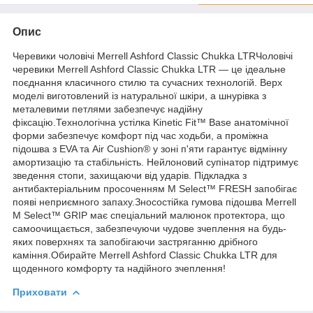
Опис
Черевики чоловічі Merrell Ashford Classic Chukka LTRЧоловічі
черевики Merrell Ashford Classic Chukka LTR — це ідеальне
поєднання класичного стилю та сучасних технологій. Верх
моделі виготовлений із натуральної шкіри, а шнурівка з
металевими петлями забезпечує надійну
фіксацію.Технологічна устілка Kinetic Fit™ Base анатомічної
форми забезпечує комфорт під час ходьби, а проміжна
підошва з EVA та Air Cushion® у зоні п'яти гарантує відмінну
амортизацію та стабільність. Нейлоновий супінатор підтримує
зведення стопи, захищаючи від ударів. Підкладка з
антибактеріальним просоченням M Select™ FRESH запобігає
появі неприємного запаху.Зносостійка гумова підошва Merrell
M Select™ GRIP має спеціальний малюнок протектора, що
самоочищається, забезпечуючи чудове зчеплення на будь-
яких поверхнях та запобігаючи застряганню дрібного
каміння.Обирайте Merrell Ashford Classic Chukka LTR для
щоденного комфорту та надійного зчеплення!
Приховати