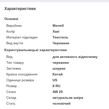
Характеристики
Основні
Виробник
Merrell
Колір
Хакі
Матеріал підкладки
Текстиль
Вид взуття
Черевики
Користувальницькі характеристики
Вид
для активного відпочинку
Тип товару
черевики
Застежка
шнурки
Країна походження
Китай
Одиниця розміра
US
Розмір
8 RU
Сезон
AW 20
Склад
натуральна шкіра
Стать
чоловічий