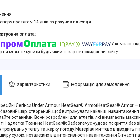
товару протягом 14 днів
за рахунок покупця
У компанії пі
ер ви можете купити будь-який товар не покидаючи сайту.
Характеристики
Інформація для замовлення
пресійні Легінси Under Armour HeatGear® ArmorHeatGear® Armor — ц
 базовий шар, створений, щоб витримувати найвищі навантаження т
айте останніми. Вони розроблені для атлетів, які вимагають макси
ті.Надлегка Тканина HeatGear®: Забезпечує чудове покриття без ві
 тренувань у теплу та жарку погоду.Матеріал миттєво відводить піт
кіру сухою, незалежно від інтенсивності навантаження.Сітчасті па