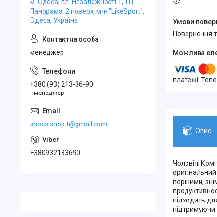
м. Одеса, пл. Незалежності 1, ТЦ
Панорама, 2 поверх, м-н "LikeSport",
Одеса, Україна
повернення 
менеджер
платежі. Теп
+380 (93) 213-36-90
менеджер
shoes.shop.t@gmail.com
Опис
+380932133690
Чоловічі Ком
оригінальний
першими, знім
продуктивнос
підходить для
підтримуючи ш