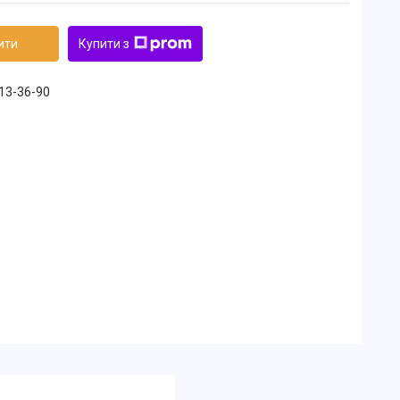
ити
Купити з
213-36-90