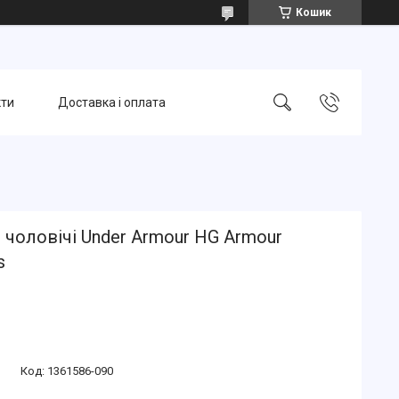
Кошик
кти
Доставка і оплата
 чоловічі Under Armour HG Armour
s
Код:
1361586-090