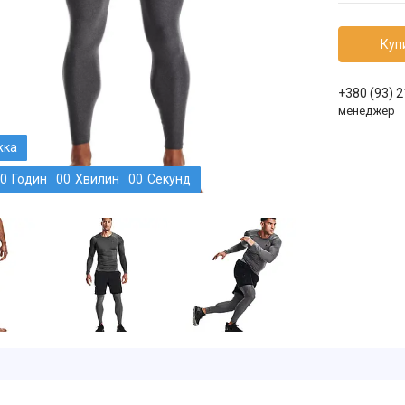
Куп
+380 (93) 
менеджер
0
Годин
0
0
Хвилин
0
0
Секунд