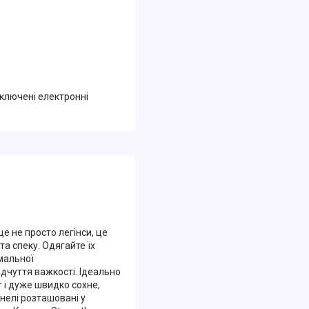
дключені електронні
е не просто легінси, це
а спеку. Одягайте їх
мальної
дчуття важкості. Ідеально
 і дуже швидко сохне,
нелі розташовані у