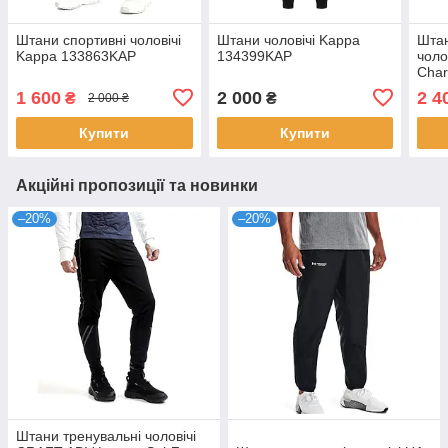
Штани спортивні чоловічі
Штани чоловічі Kappa
Штан
Kappa 133863KAP
134399KAP
чоло
Char
1 600
2 000
2 4
₴
₴
2 000 ₴
Купити
Купити
Акційні пропозиції та новинки
–20%
–20%
Штани тренувальні чоловічі