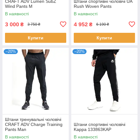
CRAFT ADV Lumen SubZ
Штани спортивні чоловічі UA
Wind Pants M
Rush Woven Pants
В наявності
В наявності
3 000
4 952
₴
₴
3 750 ₴
6 190 ₴
Купити
Купити
–20%
–20%
Штани тренувальні чоловічі
CRAFT ADV Charge Training
Штани спортивні чоловічі
Pants Man
Kappa 133863KAP
В наявності
В наявності