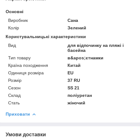
Основні
Виробник
Сана
Колір
Зелений
Користувальницькі характеристики
Вид
для відпочинку на пляжі і
басейна
Тип товару
в&apos;єтнамки
Країна походження
Китай
Одиниця розміра
EU
Розмір
37 RU
Сезон
SS 21
Склад
поліуретан
Стать
жіночий
Приховати
Умови доставки