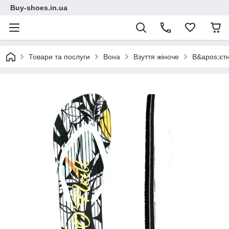
Buy-shoes.in.ua
Товари та послуги
Вона
Взуття жіноче
В&apos;єт