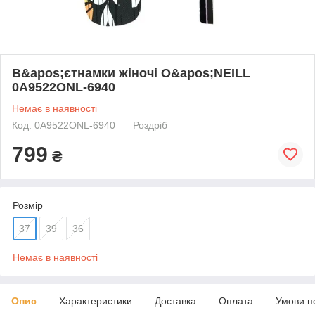
В&apos;єтнамки жіночі O&apos;NEILL
0A9522ONL-6940
Немає в наявності
Код: 0A9522ONL-6940
Роздріб
799
₴
Розмір
37
39
36
Немає в наявності
Опис
Характеристики
Доставка
Оплата
Умови п