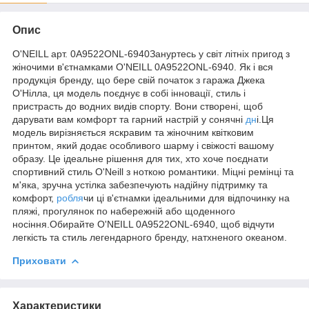
Опис
O'NEILL арт. 0A9522ONL-6940Зануртесь у світ літніх пригод з
жіночими в'єтнамками O'NEILL 0A9522ONL-6940. Як і вся
продукція бренду, що бере свій початок з гаража Джека
О'Нілла, ця модель поєднує в собі інновації, стиль і
пристрасть до водних видів спорту. Вони створені, щоб
дарувати вам комфорт та гарний настрій у сонячні
дн
і.Ця
модель вирізняється яскравим та жіночним квітковим
принтом, який додає особливого шарму і свіжості вашому
образу. Це ідеальне рішення для тих, хто хоче поєднати
спортивний стиль O'Neill з ноткою романтики. Міцні ремінці та
м'яка, зручна устілка забезпечують надійну підтримку та
комфорт,
робля
чи ці в'єтнамки ідеальними для відпочинку на
пляжі, прогулянок по набережній або щоденного
носіння.Обирайте O'NEILL 0A9522ONL-6940, щоб відчути
легкість та стиль легендарного бренду, натхненого океаном.
Приховати
Характеристики