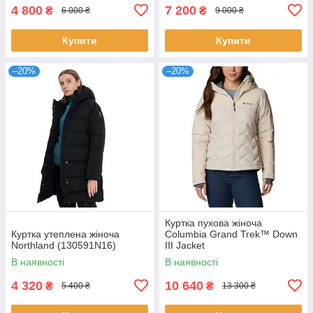
4 800
7 200
₴
₴
6 000 ₴
9 000 ₴
Купити
Купити
–20%
–20%
Куртка пухова жіноча
Куртка утеплена жіноча
Columbia Grand Trek™ Down
Northland (130591N16)
III Jacket
В наявності
В наявності
4 320
10 640
₴
₴
5 400 ₴
13 300 ₴