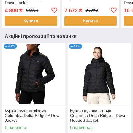
Down Jacket
Down
4 800
7 672
10 
₴
₴
6 000 ₴
9 590 ₴
Купити
Купити
Акційні пропозиції та новинки
–20%
–20%
Куртка пухова жіноча
Куртка пухова жіноча
Columbia Delta Ridge™ Down
Columbia Delta Ridge II Down
Jacket
Hooded Jacket
В наявності
В наявності