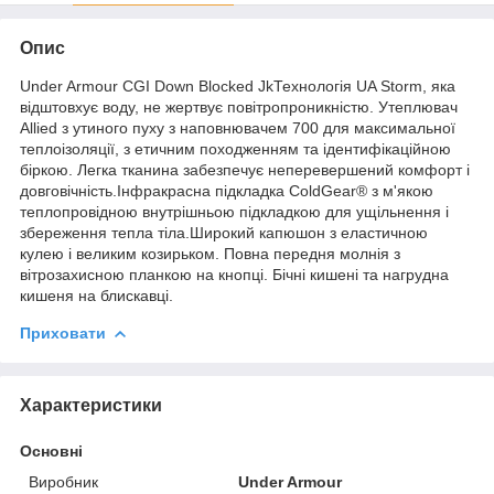
Опис
Under Armour CGI Down Blocked JkТехнологія UA Storm, яка
відштовхує воду, не жертвує повітропроникністю. Утеплювач
Allied з утиного пуху з наповнювачем 700 для максимальної
теплоізоляції, з етичним походженням та ідентифікаційною
біркою. Легка тканина забезпечує неперевершений комфорт і
довговічність.Інфракрасна підкладка ColdGear® з м'якою
теплопровідною внутрішньою підкладкою для ущільнення і
збереження тепла тіла.Широкий капюшон з еластичною
кулею і великим козирьком. Повна передня молнія з
вітрозахисною планкою на кнопці. Бічні кишені та нагрудна
кишеня на блискавці.
Приховати
Характеристики
Основні
Виробник
Under Armour