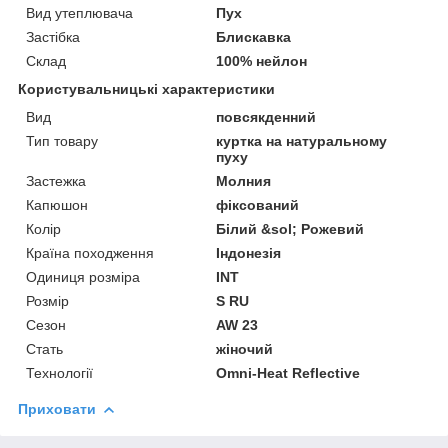
Вид утеплювача
Пух
Застібка
Блискавка
Склад
100% нейлон
Користувальницькі характеристики
Вид
повсякденний
Тип товару
куртка на натуральному
пуху
Застежка
Молния
Капюшон
фіксований
Колір
Білий &sol; Рожевий
Країна походження
Індонезія
Одиниця розміра
INT
Розмір
S RU
Сезон
AW 23
Стать
жіночий
Технології
Omni-Heat Reflective
Приховати