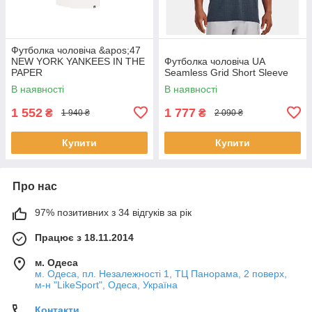
Футболка чоловіча &apos;47
NEW YORK YANKEES IN THE
Футболка чоловіча UA
PAPER
Seamless Grid Short Sleeve
В наявності
В наявності
1 552
1 777
₴
₴
1 940 ₴
2 090 ₴
Купити
Купити
Про нас
97% позитивних з 34 відгуків за рік
Працює з 18.11.2014
м. Одеса
м. Одеса, пл. Незалежності 1, ТЦ Панорама, 2 поверх,
м-н "LikeSport", Одеса, Україна
Контакти