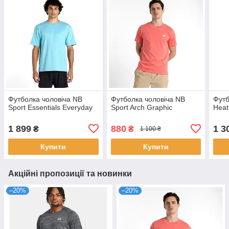
Футболка чоловіча NB
Футболка чоловіча NB
Футб
Sport Essentials Everyday
Sport Arch Graphic
Heat
1 899
880
1 3
₴
₴
1 100 ₴
Купити
Купити
Акційні пропозиції та новинки
–20%
–20%