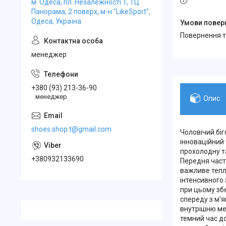
м. Одеса, пл. Незалежності 1, ТЦ
Панорама, 2 поверх, м-н "LikeSport",
Одеса, Україна
повернення 
менеджер
+380 (93) 213-36-90
менеджер
Опис
shoes.shop.t@gmail.com
Чоловічий біг
інноваційний
прохолодну та
+380932133690
Передня част
важливе тепло
інтенсивного 
при цьому зб
спереду з м'я
внутрішню ме
темний час до