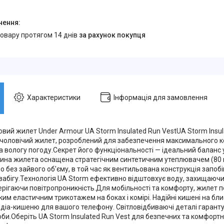
товару протягом 14 днів
за рахунок покупця
Характеристики
Інформація для замовлення
овий жилет Under Armour UA Storm Insulated Run VestUA Storm Insul
 чоловічий жилет, розроблений для забезпечення максимального ко
 вологу погоду.Секрет його функціональності — ідеальний баланс у
ина жилета оснащена стратегічним синтетичним утеплювачем (80 г
 без зайвого об'єму, в той час як вентильована конструкція запобіг
забігу.Технологія UA Storm ефективно відштовхує воду, захищаючи в
ерігаючи повітропроникність.Для мобільності та комфорту, жилет п
ким еластичним трикотажем на боках і комірі. Надійні кишені на б
діа-кишеню для вашого телефону. Світловідбиваючі деталі гарант
би.Оберіть UA Storm Insulated Run Vest для безпечних та комфортн