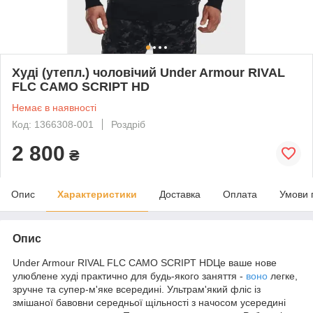
Худі (утепл.) чоловічий Under Armour RIVAL
FLC CAMO SCRIPT HD
Немає в наявності
Код: 1366308-001
Роздріб
2 800
₴
Опис
Характеристики
Доставка
Оплата
Умови 
Опис
Under Armour RIVAL FLC CAMO SCRIPT HDЦе ваше нове
улюблене худі практично для будь-якого заняття -
воно
легке,
зручне та супер-м'яке всередині. Ультрам'який фліс із
змішаної бавовни середньої щільності з начосом усередині