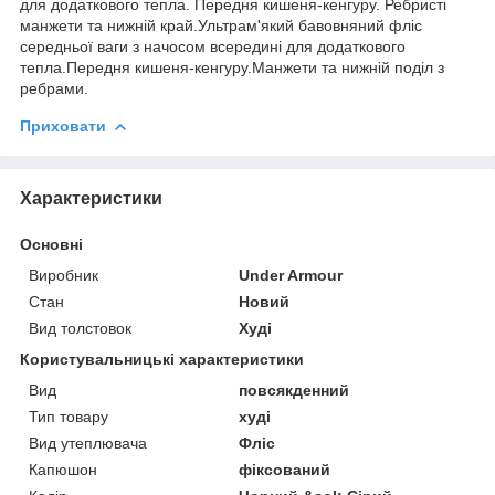
для додаткового тепла. Передня кишеня-кенгуру. Ребристі
манжети та нижній край.Ультрам'який бавовняний фліс
середньої ваги з начосом всередині для додаткового
тепла.Передня кишеня-кенгуру.Манжети та нижній поділ з
ребрами.
Приховати
Характеристики
Основні
Виробник
Under Armour
Стан
Новий
Вид толстовок
Худі
Користувальницькі характеристики
Вид
повсякденний
Тип товару
худі
Вид утеплювача
Фліс
Капюшон
фіксований