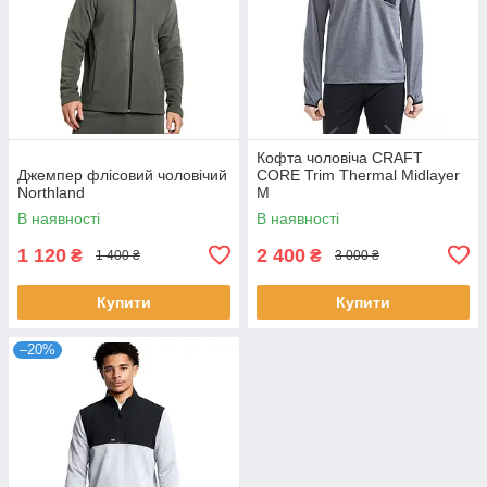
Кофта чоловіча CRAFT
Джемпер флісовий чоловічий
CORE Trim Thermal Midlayer
Northland
M
В наявності
В наявності
1 120
2 400
₴
₴
1 400 ₴
3 000 ₴
Купити
Купити
–20%