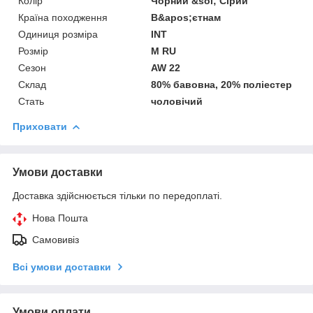
Колір
Чорний &sol; Сірий
Країна походження
В&apos;єтнам
Одиниця розміра
INT
Розмір
M RU
Сезон
AW 22
Склад
80% бавовна, 20% поліестер
Стать
чоловічий
Приховати
Умови доставки
Доставка здійснюється тільки по передоплаті.
Нова Пошта
Самовивіз
Всі умови доставки
Умови оплати