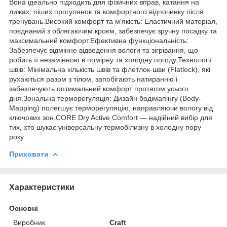
Вона ідеально підходить для фізичних вправ, катання на
лижах, піших прогулянок та комфортного відпочинку після
тренувань.Високий комфорт та м'якість: Еластичний матеріал,
поєднаний з облягаючим кроєм, забезпечує зручну посадку та
максимальний комфорт.Ефективна функціональність:
Забезпечує відмінне відведення вологи та зігрівання, що
робить її незамінною в помірну та холодну погоду.Технології
швів: Мінімальна кількість швів та флетлок-шви (Flatlock), які
рухаються разом з тілом, запобігають натиранню і
забезпечують оптимальний комфорт протягом усього
дня.Зональна терморегуляція: Дизайн бодімапінгу (Body-
Mapping) полегшує терморегуляцію, направляючи вологу від
ключових зон.CORE Dry Active Comfort — надійний вибір для
тих, хто шукає універсальну термобілизну в холодну пору
року.
Приховати
Характеристики
Основні
Виробник
Craft