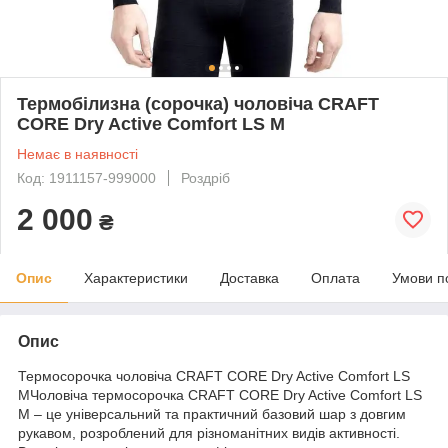
Термобілизна (сорочка) чоловіча CRAFT
CORE Dry Active Comfort LS M
Немає в наявності
Код: 1911157-999000
Роздріб
2 000
₴
Опис
Характеристики
Доставка
Оплата
Умови п
Опис
Термосорочка чоловіча CRAFT CORE Dry Active Comfort LS
MЧоловіча термосорочка CRAFT CORE Dry Active Comfort LS
M – це універсальний та практичний базовий шар з довгим
рукавом, розроблений для різноманітних видів активності.