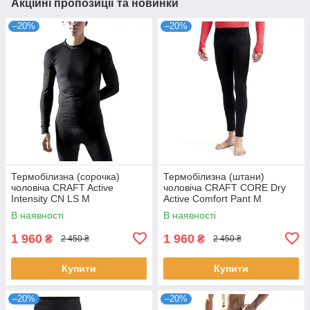
Акційні пропозиції та новинки
–20%
–20%
Термобілизна (сорочка)
Термобілизна (штани)
чоловіча CRAFT Active
чоловіча CRAFT CORE Dry
Intensity CN LS M
Active Comfort Pant M
В наявності
В наявності
1 960
1 960
₴
₴
2 450 ₴
2 450 ₴
Купити
Купити
–20%
–20%