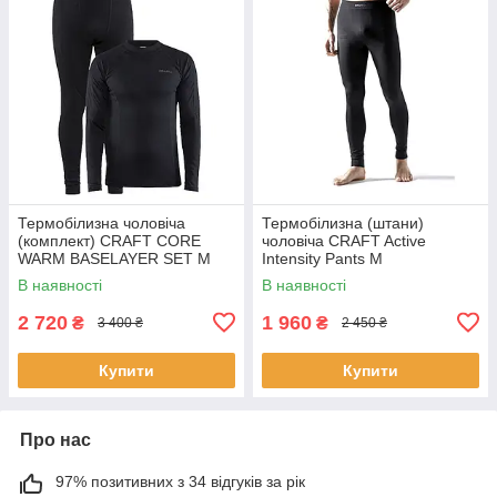
Термобілизна чоловіча
Термобілизна (штани)
(комплект) CRAFT CORE
чоловіча CRAFT Active
WARM BASELAYER SET M
Intensity Pants M
В наявності
В наявності
2 720
1 960
₴
₴
3 400 ₴
2 450 ₴
Купити
Купити
Про нас
97% позитивних з 34 відгуків за рік