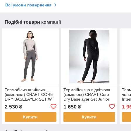
Всі умови повернення
Подібні товари компанії
Термобілизна жіноча
Термобілизна підліткова
Терм
(комплект) CRAFT CORE
(комплект) CRAFT Core
чоло
DRY BASELAYER SET W
Dry Baselayer Set Junior
Inte
2 530
1 650
1 9
₴
₴
Купити
Купити