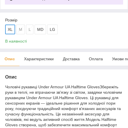
Розмір
XL
M
L
MD
LG
В наявності
Опис
Характеристики
Доставка
Оплата
Умови п
Опис
Чоловічі рукавиці Under Armour UA Halftime GlovesЗбережіть
руки в теплі, не втрачаючи зв'язку зі світом, завдяки чоловічим
рукавицям Under Armour UA Halftime Gloves. Ці рукавиці для
сенсорних екранів — ідеальне рішення для холодної пори
року, поєднуючи традиційний комфорт в'язаних аксесуарів та
сучасну функціональність. Це незамінний аксесуар для
чоловіків, які ведуть активний спосіб життя.Модель Halftime
Gloves створена, щоб забезпечити максимальний комфорт