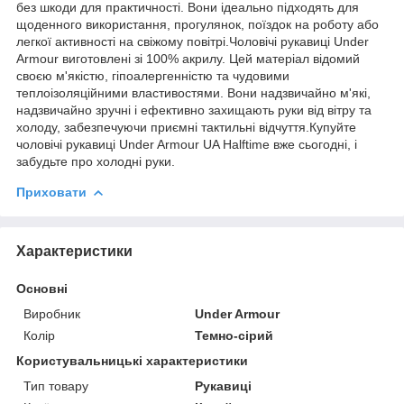
без шкоди для практичності. Вони ідеально підходять для
щоденного використання, прогулянок, поїздок на роботу або
легкої активності на свіжому повітрі.Чоловічі рукавиці Under
Armour виготовлені зі 100% акрилу. Цей матеріал відомий
своєю м'якістю, гіпоалергенністю та чудовими
теплоізоляційними властивостями. Вони надзвичайно м'які,
надзвичайно зручні і ефективно захищають руки від вітру та
холоду, забезпечуючи приємні тактильні відчуття.Купуйте
чоловічі рукавиці Under Armour UA Halftime вже сьогодні, і
забудьте про холодні руки.
Приховати
Характеристики
Основні
Виробник
Under Armour
Колір
Темно-сірий
Користувальницькі характеристики
Тип товару
Рукавиці