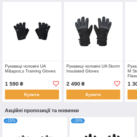
Рукавиці чоловічі UA
Рукавиці чоловічі UA Storm
Рука
M&apos;s Training Gloves
Insulated Gloves
M St
Flee
1 590
2 490
1 3
₴
₴
Купити
Купити
Акційні пропозиції та новинки
–15%
–15%