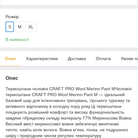
Розмір
S
M
XL
В наявності
Опис
Характеристики
Доставка
Оплата
Умови п
Опис
Термоштани чоловічі CRAFT PRO Wool Merino Pant MЧоловічі
термоштани CRAFT PRO Wool Merino Pant M — ідеальний
базовий шар для інтенсивних тренувань, гірського туризму та
активного відпочинку в холодну пору року.Ці термоштани
поєднують розкішний комфорт та високу функціональність
завдяки гібридному складу матеріалу:77% Мериносова Вовна:
Високий вміст мериносової вовни забезпечує виняткове
тепло, навіть коли волога. Вовна м'яка, тонка, не подразнює
шкіру і природним чином регулює температуру