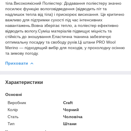
тіла.Високоякісний Поліестер: Додавання поліестеру значно
посилює функцію вологовідведення (відводить піт та
надлишок тепла від тіла) і прискорює висихання. Це критично
важливо для підтримки сухості під час інтенсивних
навантажень.Вовна зберігає тепло, а поліестер ефективно
відводить вологу.Суміш матеріалів підвищує міцність та
стійкість до зношування.Еластична тканина забезпечує
оптимальну посадку та свободу рухів.Ці штани PRO Wool
Merino — підходящий вибір для походів, у прохолодну осінню
та зимову погоду.
Приховати
Характеристики
Основні
Виробник
Craft
Колір
Чорний
Стать
Чоловіча
Тип
Штани