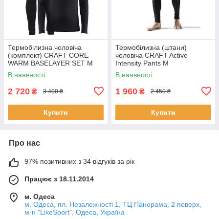
Термобілизна чоловіча
Термобілизна (штани)
(комплект) CRAFT CORE
чоловіча CRAFT Active
WARM BASELAYER SET M
Intensity Pants M
В наявності
В наявності
2 720
1 960
₴
₴
3 400 ₴
2 450 ₴
Купити
Купити
Про нас
97% позитивних з 34 відгуків за рік
Працює з 18.11.2014
м. Одеса
м. Одеса, пл. Незалежності 1, ТЦ Панорама, 2 поверх,
м-н "LikeSport", Одеса, Україна