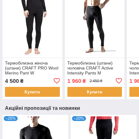
Термобілизна жіноча
Термобілизна (штани)
Терм
(штани) CRAFT PRO Wool
чоловіча CRAFT Active
чоло
Merino Pant W
Intensity Pants M
Inte
4 500
1 960
1 9
₴
₴
2 450 ₴
Купити
Купити
Акційні пропозиції та новинки
–20%
–20%