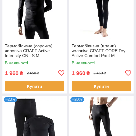
Термобілизна (сорочка)
Термобілизна (штани)
чоловіча CRAFT Active
чоловіча CRAFT CORE Dry
Intensity CN LS M
Active Comfort Pant M
В наявності
В наявності
1 960
1 960
₴
₴
2 450 ₴
2 450 ₴
Купити
Купити
–20%
–20%