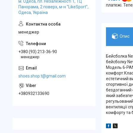
м. Одеса, пл. Незалежності 1, ТЦ
платежі. Теп
Панорама, 2 поверх, м-н "LikeSport",
Одеса, Україна
менеджер
Опис
+380 (93) 213-36-90
Бейсболка Ne
менеджер
бейсболку Ne
Модель 6-PAN
комфорт.Класи
shoes.shop.t@gmail.com
естетичний ви
спортивної д
бездоганний 
+380932133690
який забезпе
регульований
вентиляції с
комфорту та 