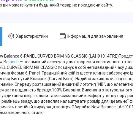
ер ви можете купити будь-який товар не покидаючи сайту.
Характеристики
Інформація для замовлення
w Balance 6-PANEL CURVED BRIM NB CLASSIC (LAH91014TRE)Предст
w Bal
ance
— незамінний аксесуар для створення спортивного та по
EL CURVED BRIM NB CLASSIC поєднує в собі непідвладний часу ди
чна Форма 6-Panel: Традиційний крій із шести клинів забезпечує і
гляд.Вигнутий Козирок (Curved Brim): Надійно захищає очі від сон
инаміки.Спереду розташований вишитий логотип "NB", що елегантн
смак та відданість бренду.100% Бавовна: Виконана з натурального
чує дихання шкірі голови та максимальний комфорт у теплу пору ро
 ремінець ззаду, що дозволяє налаштувати розмір для ідеальної фі
прияють постійній циркуляції повітря.Обирайте New Balance LAH91
беззаперечного стилю!