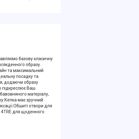
авляємо базову класичну
всякденного образу.
зайн та максимальний
деальну посадку та
ця, додаючи образу
о підкреслює Ваш
 бавовняного матеріалу,
ку.Кепка має зручний
ксації.Обшиті отвори для
014TRE для щоденного