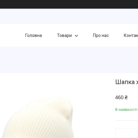
Головна
Товари
Про нас
Конта
Шапка ж
460 ₴
В наявності