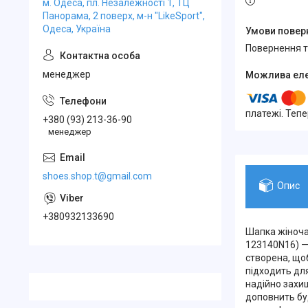
м. Одеса, пл. Незалежності 1, ТЦ
Панорама, 2 поверх, м-н "LikeSport",
Одеса, Україна
повернення 
менеджер
платежі. Теп
+380 (93) 213-36-90
менеджер
shoes.shop.t@gmail.com
Опис
+380932133690
Шапка жіноча
123140N16) —
створена, що
підходить для
надійно захищ
доповнить бу