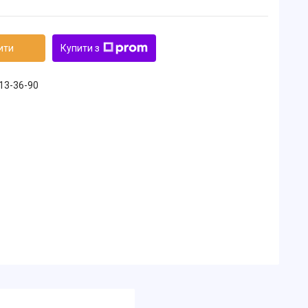
ити
Купити з
213-36-90