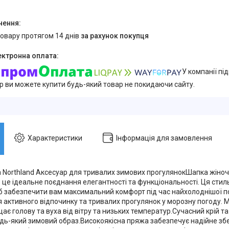
товару протягом 14 днів
за рахунок покупця
У компанії пі
ер ви можете купити будь-який товар не покидаючи сайту.
Характеристики
Інформація для замовлення
 Northland Аксесуар для тривалих зимових прогулянокШапка жіноча
 це ідеальне поєднання елегантності та функціональності. Ця стил
б забезпечити вам максимальний комфорт під час найхолоднішої п
 активного відпочинку та тривалих прогулянок у морозну погоду. М
ає голову та вуха від вітру та низьких температур.Сучасний крій та
дь-який зимовий образ.Високоякісна пряжа забезпечує надійне зб