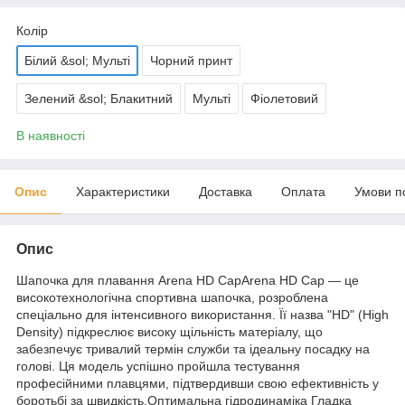
Колір
Білий &sol; Мульті
Чорний принт
Зелений &sol; Блакитний
Мульті
Фіолетовий
В наявності
Опис
Характеристики
Доставка
Оплата
Умови п
Опис
Шапочка для плавання Arena HD CapArena HD Cap — це
високотехнологічна спортивна шапочка, розроблена
спеціально для інтенсивного використання. Її назва "HD" (High
Density) підкреслює високу щільність матеріалу, що
забезпечує тривалий термін служби та ідеальну посадку на
голові. Ця модель успішно пройшла тестування
професійними плавцями, підтвердивши свою ефективність у
боротьбі за швидкість.Оптимальна гідродинаміка Гладка