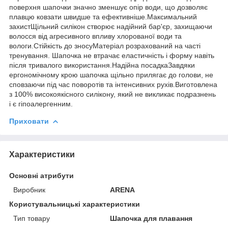
поверхня шапочки значно зменшує опір води, що дозволяє
плавцю ковзати швидше та ефективніше.Максимальний
захистЩільний силікон створює надійний бар'єр, захищаючи
волосся від агресивного впливу хлорованої води та
вологи.Стійкість до зносуМатеріал розрахований на часті
тренування. Шапочка не втрачає еластичність і форму навіть
після тривалого використання.Надійна посадкаЗавдяки
ергономічному крою шапочка щільно прилягає до голови, не
сповзаючи під час поворотів та інтенсивних рухів.Виготовлена
з 100% високоякісного силікону, який не викликає подразнень
і є гіпоалергенним.
Приховати
Характеристики
Основні атрибути
Виробник
ARENA
Користувальницькі характеристики
Тип товару
Шапочка для плавання