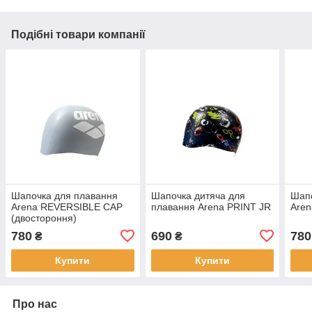
Подібні товари компанії
Шапочка для плавання
Шапочка дитяча для
Шапо
Arena REVERSIBLE CAP
плавання Arena PRINT JR
Aren
(двостороння)
780
690
780
₴
₴
Купити
Купити
Про нас