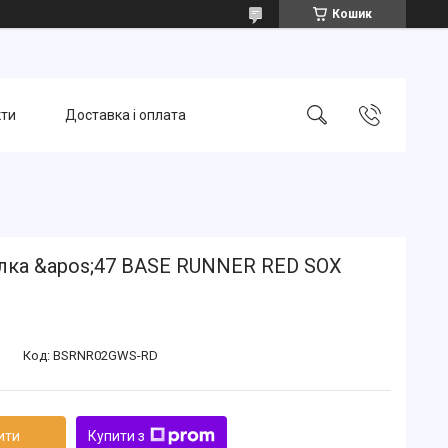
Кошик
кти
Доставка і оплата
лка &apos;47 BASE RUNNER RED SOX
Код:
BSRNR02GWS-RD
ити
Купити з