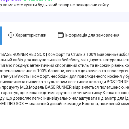
ер ви можете купити будь-який товар не покидаючи сайту.
Характеристики
Інформація для замовлення
7 BASE RUNNER RED SOX | Комфорт та Стиль з 100% БавовниБейсбо
льний вибір для шанувальників бейсболу, які цінують натуральність 
7 Brand поєднує автентичний спортивний стиль та високий рівень 
овлена виключно зі 100% бавовни, кепка є дихаючою та гіпоалерге
зпечує м'якість і комфорт, необхідні для повсякденного носіння у 
високоякісна вишивка з культовим логотипом команди BOSTON RE
ь продукту MLB.Модель BASE RUNNER відрізняється полегшеною, 
 гарантує, що кепка сидітиме зручно, не чинячи тиску.Кепка осна
ду, що дозволяє легко індивідуально налаштувати її діаметр для і
NER RED SOX — класичний дизайн команди Бостона, посилений ко