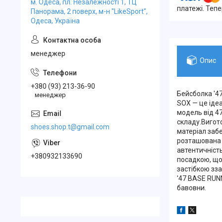
м. Одеса, пл. Незалежності 1, ТЦ
платежі. Теп
Панорама, 2 поверх, м-н "LikeSport",
Одеса, Україна
менеджер
Опис
+380 (93) 213-36-90
Бейсболка '4
менеджер
SOX — це ідеа
модель від 4
складу.Вигот
shoes.shop.t@gmail.com
матеріал забе
розташована 
автентичніст
+380932133690
посадкою, що
застібкою зза
'47 BASE RUN
бавовни.