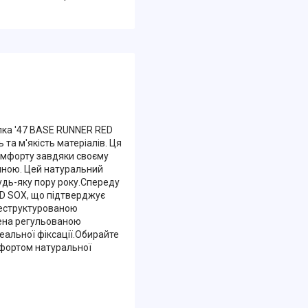
лка '47 BASE RUNNER RED
та м'якість матеріалів. Ця
комфорту завдяки своєму
нною. Цей натуральний
будь-яку пору року.Спереду
D SOX, що підтверджує
неструктурованою
щена регульованою
деальної фіксації.Обирайте
мфортом натуральної