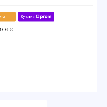
ити
Купити з
213-36-90