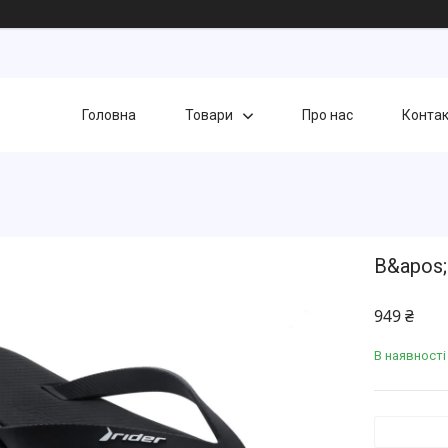
Головна
Товари
Про нас
Конта
В&apos;
949 ₴
В наявності