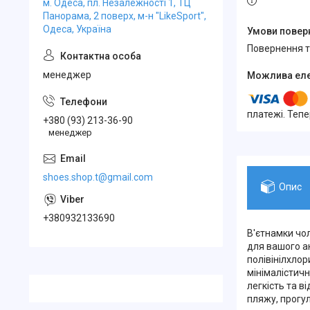
м. Одеса, пл. Незалежності 1, ТЦ
Панорама, 2 поверх, м-н "LikeSport",
Одеса, Україна
повернення 
менеджер
платежі. Теп
+380 (93) 213-36-90
менеджер
shoes.shop.t@gmail.com
Опис
+380932133690
В'єтнамки чол
для вашого а
полівінілхлор
мінімалістич
легкість та в
пляжу, прогу