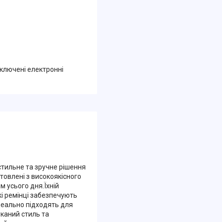
дключені електронні
 стильне та зручне рішення
товлені з високоякісного
м усього дня.Їхній
кі ремінці забезпечують
ідеально підходять для
уканий стиль та