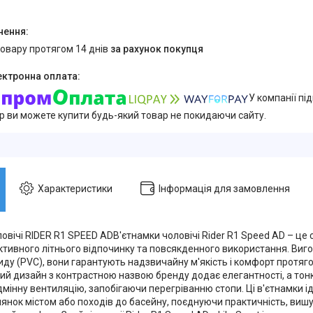
товару протягом 14 днів
за рахунок покупця
У компанії пі
ер ви можете купити будь-який товар не покидаючи сайту.
Характеристики
Інформація для замовлення
овічі RIDER R1 SPEED ADВ'єтнамки чоловічі Rider R1 Speed AD – це
ктивного літнього відпочинку та повсякденного використання. Виго
иду (PVC), вони гарантують надзвичайну м'якість і комфорт протяго
ний дизайн з контрастною назвою бренду додає елегантності, а тон
ідмінну вентиляцію, запобігаючи перегріванню стопи. Ці в'єтнамки 
лянок містом або походів до басейну, поєднуючи практичність, виш