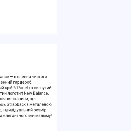
lance — втілення чистого
денний гардероб,
й крій 6-Panel та вигнутий
тий логотип New Balance,
вняної тканини, що
ець Strapback з металевою
д індивідуальний розмір
а елегантного мінімалізму!