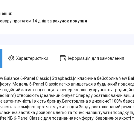
товару протягом 14 днів
за рахунок покупця
Характеристики
Інформація для замовлення
 Balance 6-Panel Classic | StrapbackЦя класична бейсболка New Ba
форту. Модель 6-Panel Classic легко впишеться в будь-який повсяк
 надійний захист від сонця та неперевершену зручність.Традиційни
ved Brim) створюють ідеальний силует.Спереду розташований виши
є автентичність і якість бренду.Виготовлена з дихаючої 100% баво
'якість та комфорт протягом усього дня.Ззаду розташований ремін
класична застібка дозволяє легко та точно налаштувати посадку пі
те NB 6-Panel Classic для поєднання комфорту, бавовняної якості т