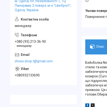
м. Одеса, пл. Незалежності 1, ТЦ
Панорама, 2 поверх, м-н "LikeSport",
Одеса, Україна
повернення 
менеджер
+380 (93) 213-36-90
менеджер
Опис
shoes.shop.t@gmail.com
Бейсболка New
стилю та ком
забезпечуючи
+380932133690
козирок (Cur
що підкреслю
забезпечує м
пряжкою. Ця 
голови.Обирай