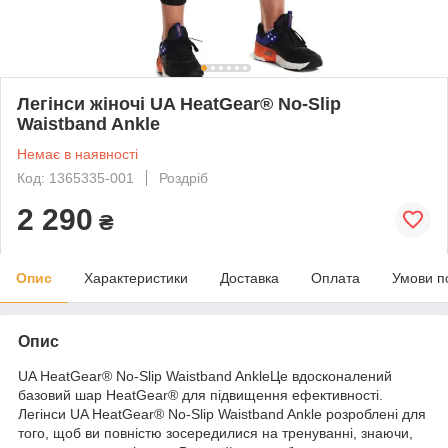
Легінси жіночі UA HeatGear® No-Slip
Waistband Ankle
Немає в наявності
Код: 1365335-001
Роздріб
2 290
₴
Опис
Характеристики
Доставка
Оплата
Умови п
Опис
UA HeatGear® No-Slip Waistband AnkleЦе вдосконалений
базовий шар HeatGear® для підвищення ефективності.
Легінси UA HeatGear® No-Slip Waistband Ankle розроблені для
того, щоб ви повністю зосередилися на тренуванні, знаючи,