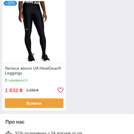
–20%
Легінси жіночі UA HeatGear®
Leggings
В наявності
1 832
₴
2 290 ₴
Купити
Про нас
97% позитивних з 34 відгуків за рік