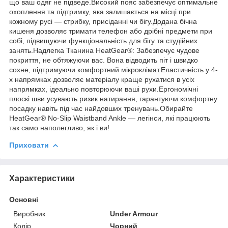
що ваш одяг не підведе.Високий пояс забезпечує оптимальне
охоплення та підтримку, яка залишається на місці при
кожному русі — стрибку, присіданні чи бігу.Додана бічна
кишеня дозволяє тримати телефон або дрібні предмети при
собі, підвищуючи функціональність для бігу та студійних
занять.Надлегка Тканина HeatGear®: Забезпечує чудове
покриття, не обтяжуючи вас. Вона відводить піт і швидко
сохне, підтримуючи комфортний мікроклімат.Еластичність у 4-
х напрямках дозволяє матеріалу краще рухатися в усіх
напрямках, ідеально повторюючи ваші рухи.Ергономічні
плоскі шви усувають ризик натирання, гарантуючи комфортну
посадку навіть під час найдовших тренувань.Обирайте
HeatGear® No-Slip Waistband Ankle — легінси, які працюють
так само наполегливо, як і ви!
Приховати
Характеристики
Основні
Виробник
Under Armour
Колір
Чорний