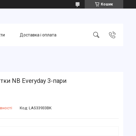
Кошик
кти
Доставка і оплата
ки NB Everyday 3-пари
вності
Код:
LAS33933BK