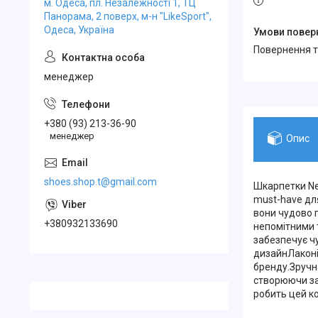
м. Одеса, пл. Незалежності 1, ТЦ
Панорама, 2 поверх, м-н "LikeSport",
Одеса, Україна
повернення 
менеджер
+380 (93) 213-36-90
менеджер
Опис
shoes.shop.t@gmail.com
Шкарпетки Ne
must-have для
вони чудово 
+380932133690
непомітними 
забезпечує ч
дизайнЛаконі
бренду.Зручн
створюючи за
робить цей к