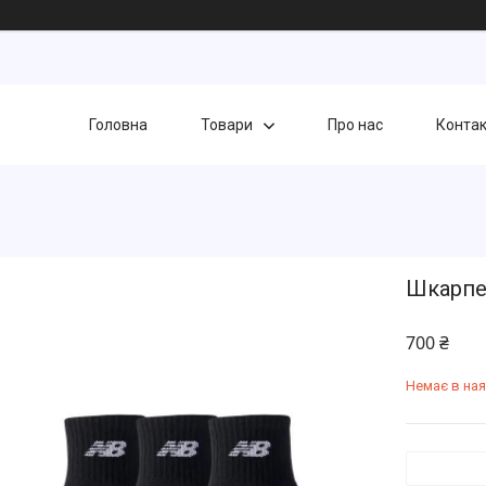
Головна
Товари
Про нас
Конта
Шкарпет
700 ₴
Немає в ная