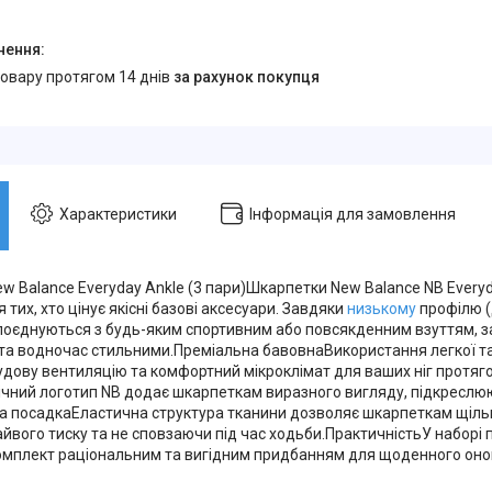
товару протягом 14 днів
за рахунок покупця
Характеристики
Інформація для замовлення
w Balance Everyday Ankle (3 пари)Шкарпетки New Balance NB Every
 тих, хто цінує якісні базові аксесуари. Завдяки
низькому
профілю 
поєднуються з будь-яким спортивним або повсякденним взуттям,
та водночас стильними.Преміальна бавовнаВикористання легкої та
удову вентиляцію та комфортний мікроклімат для ваших ніг протяг
чний логотип NB додає шкарпеткам виразного вигляду, підкреслюю
а посадкаЕластична структура тканини дозволяє шкарпеткам щільн
йвого тиску та не сповзаючи під час ходьби.ПрактичністьУ наборі 
омплект раціональним та вигідним придбанням для щоденного оно