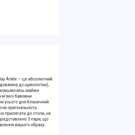
day Ankle — це абсолютний
(довжина до щиколотки),
 залишаючись майже
 м'якої бавовни
ом усього дня.Класичний
чи оригінальність
о прилягати до стопи, не
представлено 3 пари, що
влення вашого образу.