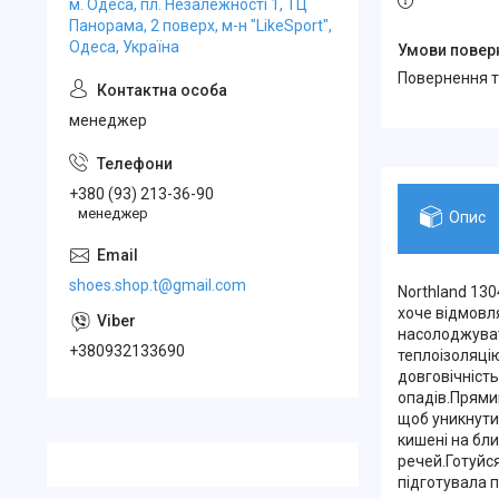
м. Одеса, пл. Незалежності 1, ТЦ
Панорама, 2 поверх, м-н "LikeSport",
Одеса, Україна
повернення 
менеджер
+380 (93) 213-36-90
менеджер
Опис
shoes.shop.t@gmail.com
Northland 130
хоче відмовля
насолоджуват
+380932133690
теплоізоляцію
довговічніст
опадів.Прямий
щоб уникнути
кишені на бли
речей.Готуйся
підготувала п