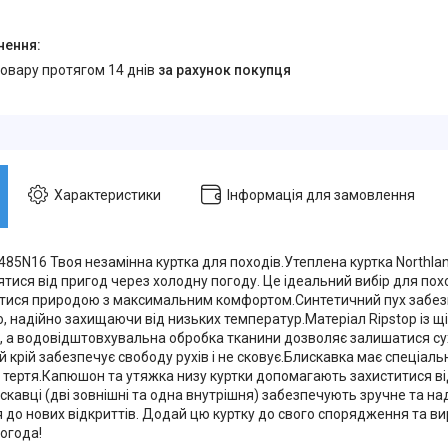
товару протягом 14 днів
за рахунок покупця
Характеристики
Інформація для замовлення
485N16 Твоя незамінна куртка для походів.Утеплена куртка Northlan
тися від пригод через холодну погоду. Це ідеальний вибір для пох
ися природою з максимальним комфортом.Синтетичний пух забез
, надійно захищаючи від низьких температур.Матеріал Ripstop із щ
ь, а водовідштовхувальна обробка тканини дозволяє залишатися су
 крій забезпечує свободу рухів і не сковує.Блискавка має спеціаль
 тертя.Капюшон та утяжка низу куртки допомагають захиститися від
скавці (дві зовнішні та одна внутрішня) забезпечують зручне та на
 до нових відкриттів. Додай цю куртку до свого спорядження та ви
огода!