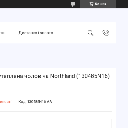
Кошик
кти
Доставка і оплата
утеплена чоловіча Northland (130485N16)
вності
Код:
130485N16-AA