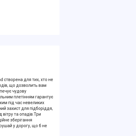
d створена для тих, хто не
одів, що дозволить вам
печує чудову
ільним плетінням гарантує
хим під час невеликих
ний захист для підборіддя,
 вітру та опадів.Три
дійне зберігання
рушай у дорогу, що б не