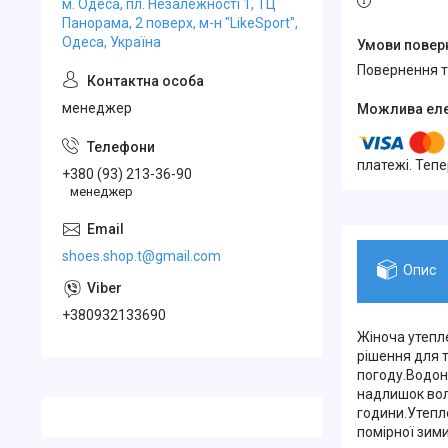
м. Одеса, пл. Незалежності 1, ТЦ
Панорама, 2 поверх, м-н "LikeSport",
Одеса, Україна
повернення 
менеджер
платежі. Теп
+380 (93) 213-36-90
менеджер
shoes.shop.t@gmail.com
Опис
+380932133690
Жіноча утепл
рішення для 
погоду.Водон
надлишок воло
години.Утепл
помірної зим