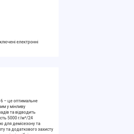
дключені електронні
16 – це оптимальне
им у мінливу
адів та відводить
сть 5000 г/м²/24
ою для демісезону та
ту та додаткового захисту