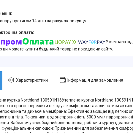
товару протягом 14 днів
за рахунок покупця
У компанії пі
ер ви можете купити будь-який товар не покидаючи сайту.
Характеристики
Інформація для замовлення
ена куртка Northland 130591N16Утеплена куртка Northland 130591N
тих, хто прагне пережити негоду з комфортом та залишатися активн
епроникна та дихаюча мембрана: Ефективно захищає від легких оп
ги від тіла. Показники: водонепроникність 5000 мм / паропроникні
ення: Забезпечує необхідний рівень тепла, роблячи куртку ідеальн
и.Функціональний капюшон: Призначений для забезпечення комфор