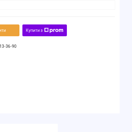
ити
Купити з
213-36-90