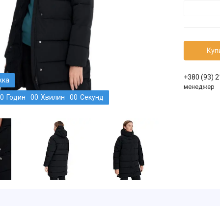
Куп
+380 (93) 
менеджер
0
Годин
0
0
Хвилин
0
0
Секунд