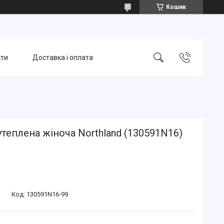
Кошик
кти
Доставка і оплата
утеплена жіноча Northland (130591N16)
Код:
130591N16-99