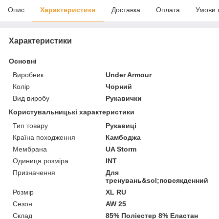
Опис
Характеристики
Доставка
Оплата
Умови 
Характеристики
Основні
Виробник
Under Armour
Колір
Чорний
Вид виробу
Рукавички
Користувальницькі характеристики
Тип товару
Рукавиці
Країна походження
Камбоджа
Мембрана
UA Storm
Одиниця розміра
INT
Призначення
Для
тренувань&sol;повсякденний
Розмір
XL RU
Сезон
AW 25
Склад
85% Поліестер 8% Еластан