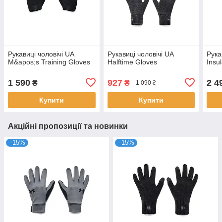
Рукавиці чоловічі UA
Рукавиці чоловічі UA
Рука
M&apos;s Training Gloves
Halftime Gloves
Insu
1 590
927
2 4
₴
₴
1 090 ₴
Купити
Купити
Акційні пропозиції та новинки
–15%
–15%