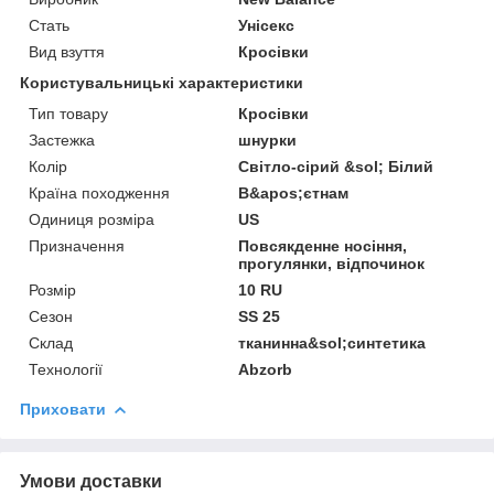
Стать
Унісекс
Вид взуття
Кросівки
Користувальницькі характеристики
Тип товару
Кросівки
Застежка
шнурки
Колір
Світло-сірий &sol; Білий
Країна походження
В&apos;єтнам
Одиниця розміра
US
Призначення
Повсякденне носіння,
прогулянки, відпочинок
Розмір
10 RU
Сезон
SS 25
Склад
тканинна&sol;синтетика
Технології
Abzorb
Приховати
Умови доставки