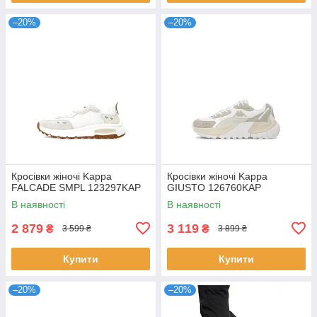
–20%
–20%
Кросівки жіночі Kappa
Кросівки жіночі Kappa
FALCADE SMPL 123297KAP
GIUSTO 126760KAP
В наявності
В наявності
2 879
3 119
₴
₴
3 599 ₴
3 899 ₴
Купити
Купити
–20%
–20%