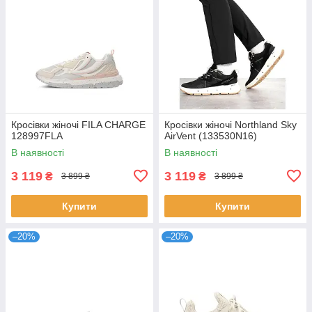
Кросівки жіночі FILA CHARGE
Кросівки жіночі Northland Sky
128997FLA
AirVent (133530N16)
В наявності
В наявності
3 119
3 119
₴
₴
3 899 ₴
3 899 ₴
Купити
Купити
–20%
–20%