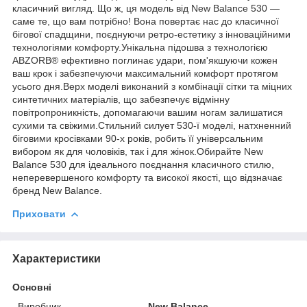
класичний вигляд. Що ж, ця модель від New Balance 530 —
саме те, що вам потрібно! Вона повертає нас до класичної
бігової спадщини, поєднуючи ретро-естетику з інноваційними
технологіями комфорту.Унікальна підошва з технологією
ABZORB® ефективно поглинає удари, пом'якшуючи кожен
ваш крок і забезпечуючи максимальний комфорт протягом
усього дня.Верх моделі виконаний з комбінації сітки та міцних
синтетичних матеріалів, що забезпечує відмінну
повітропроникність, допомагаючи вашим ногам залишатися
сухими та свіжими.Стильний силует 530-ї моделі, натхненний
біговими кросівками 90-х років, робить її універсальним
вибором як для чоловіків, так і для жінок.Обирайте New
Balance 530 для ідеального поєднання класичного стилю,
неперевершеного комфорту та високої якості, що відзначає
бренд New Balance.
Приховати
Характеристики
Основні
Виробник
New Balance