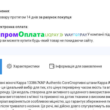
товару протягом 14 днів
за рахунок покупця
У компанії пі
ер ви можете купити будь-який товар не покидаючи сайту.
Характеристики
Інформація для замовлення
ні жіночі Kappa 133867KAP Authentic CoreСпортивні штани Kappa Au
це ідеальний вибір для тих, хто цінує перевірену часом якість та 
 бренду. Ця модель створена для активного щоденного використання
ни виготовлені з м'якої та приємної на дотик тканини з високим в
еріал вирізняється особливою міцністю, що гарантує збереження п
після тривалого носіння. Це речі, які дійсно довго слугуватимуть 