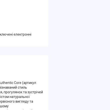
дключені електронні
thentic Core (артикул
впізнаваний стиль
, прогулянок та зустрічей
містом натуральної
ервісного вигляду та
вашому