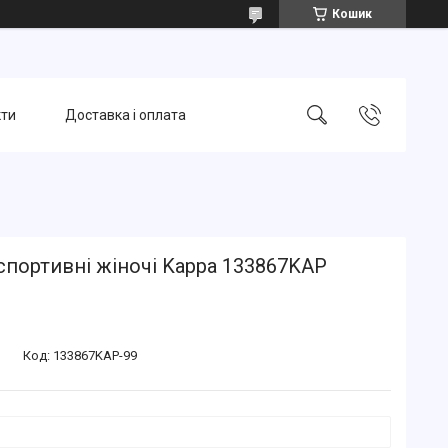
Кошик
кти
Доставка і оплата
портивні жіночі Kappa 133867KAP
Код:
133867KAP-99