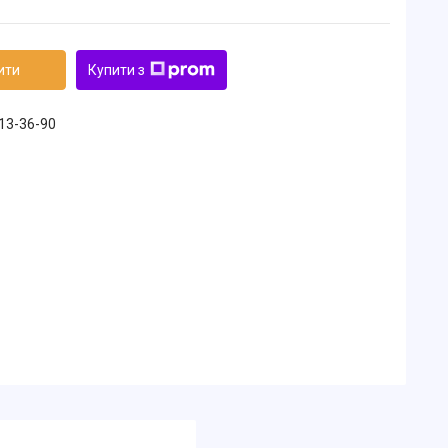
ити
Купити з
213-36-90