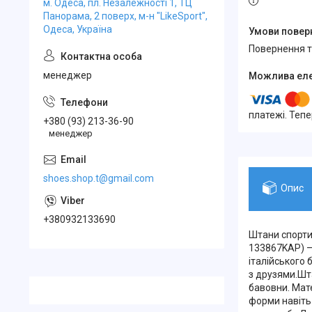
м. Одеса, пл. Незалежності 1, ТЦ
Панорама, 2 поверх, м-н "LikeSport",
Одеса, Україна
повернення 
менеджер
платежі. Теп
+380 (93) 213-36-90
менеджер
shoes.shop.t@gmail.com
Опис
+380932133690
Штани спортив
133867KAP) — 
італійського
з друзями.Шта
бавовни. Мат
форми навіть 