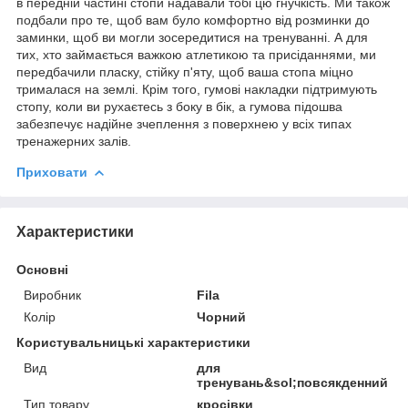
в передній частині стопи надавали тобі цю гнучкість. Ми також
подбали про те, щоб вам було комфортно від розминки до
заминки, щоб ви могли зосередитися на тренуванні. А для
тих, хто займається важкою атлетикою та присіданнями, ми
передбачили пласку, стійку п'яту, щоб ваша стопа міцно
трималася на землі. Крім того, гумові накладки підтримують
стопу, коли ви рухаєтесь з боку в бік, а гумова підошва
забезпечує надійне зчеплення з поверхнею у всіх типах
тренажерних залів.
Приховати
Характеристики
Основні
Виробник
Fila
Колір
Чорний
Користувальницькі характеристики
Вид
для
тренувань&sol;повсякденний
Тип товару
кросівки