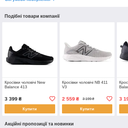
Подібні товари компанії
Кросівки чоловічі New
Кросівки чоловічі NB 411
Крос
Balance 413
V3
Bala
3 399
2 559
3 1
₴
₴
3 199 ₴
Купити
Купити
Акційні пропозиції та новинки